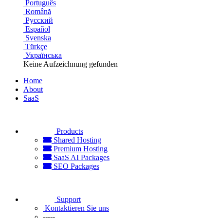
Português
Română
Русский
Español
Svenska
Türkçe
Українська
Keine Aufzeichnung gefunden
Home
About
SaaS
Products
Shared Hosting
Premium Hosting
SaaS AI Packages
SEO Packages
Support
Kontaktieren Sie uns
-----