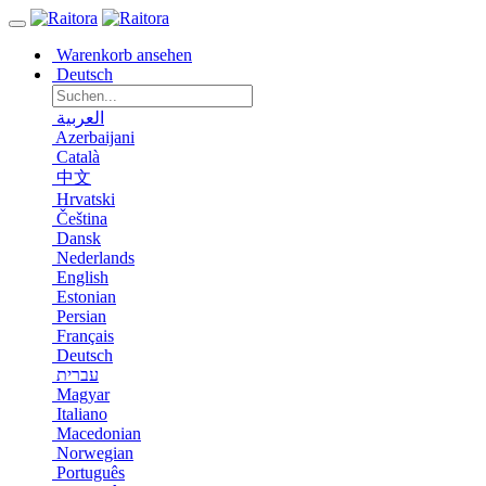
Warenkorb ansehen
Deutsch
العربية
Azerbaijani
Català
中文
Hrvatski
Čeština
Dansk
Nederlands
English
Estonian
Persian
Français
Deutsch
עברית
Magyar
Italiano
Macedonian
Norwegian
Português