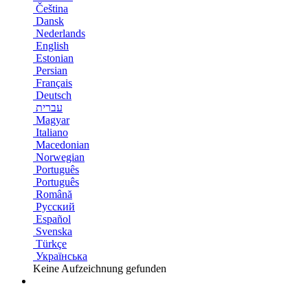
Čeština
Dansk
Nederlands
English
Estonian
Persian
Français
Deutsch
עברית
Magyar
Italiano
Macedonian
Norwegian
Português
Português
Română
Русский
Español
Svenska
Türkçe
Українська
Keine Aufzeichnung gefunden