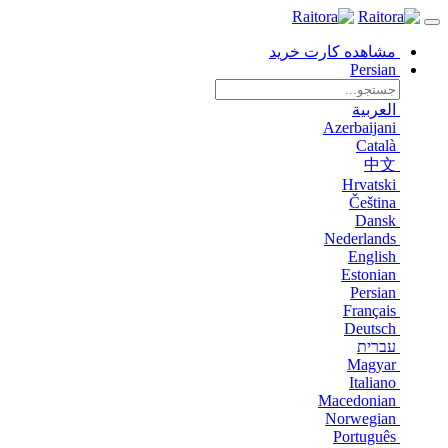
مشاهده کارت خرید
Persian
العربية
Azerbaijani
Català
中文
Hrvatski
Čeština
Dansk
Nederlands
English
Estonian
Persian
Français
Deutsch
עברית
Magyar
Italiano
Macedonian
Norwegian
Português