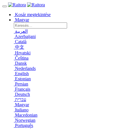
Kosár megtekintése
Magyar
العربية
Azerbaijani
Català
中文
Hrvatski
Čeština
Dansk
Nederlands
English
Estonian
Persian
Français
Deutsch
עברית
Magyar
Italiano
Macedonian
Norwegian
Português