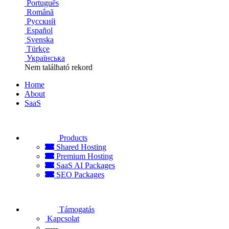
Português
Română
Русский
Español
Svenska
Türkçe
Українська
Nem található rekord
Home
About
SaaS
Products
Shared Hosting
Premium Hosting
SaaS AI Packages
SEO Packages
Támogatás
Kapcsolat
-----