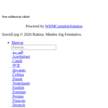
Nem találhatóak cikkek
Powered by
WHMCompleteSolution
Szerzői jog © 2026 Raitora. Minden Jog Fenntartva.
Magyar
العربية
Azerbaijani
Català
中文
Hrvatski
Čeština
Dansk
Nederlands
English
Estonian
Persian
Français
Deutsch