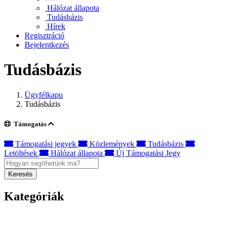
Hálózat állapota
Tudásbázis
Hírek
Regisztráció
Bejelentkezés
Tudásbázis
Ügyfélkapu
Tudásbázis
Támogatás
Támogatási jegyek
Közlemények
Tudásbázis
Letöltések
Hálózat állapota
Új Támogatási Jegy
Keresés
Kategóriák