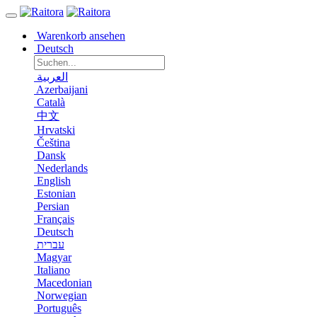
Warenkorb ansehen
Deutsch
العربية
Azerbaijani
Català
中文
Hrvatski
Čeština
Dansk
Nederlands
English
Estonian
Persian
Français
Deutsch
עברית
Magyar
Italiano
Macedonian
Norwegian
Português