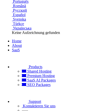
Português
Română
Русский
Español
Svenska
Türkçe
Українська
Keine Aufzeichnung gefunden
Home
About
SaaS
Products
Shared Hosting
Premium Hosting
SaaS AI Packages
SEO Packages
Support
Kontaktieren Sie uns
-----