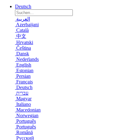
Deutsch
العربية
Azerbaijani
Català
中文
Hrvatski
Čeština
Dansk
Nederlands
English
Estonian
Persian
Français
Deutsch
עברית
Magyar
Italiano
Macedonian
Norwegian
Português
Português
Română
Русский